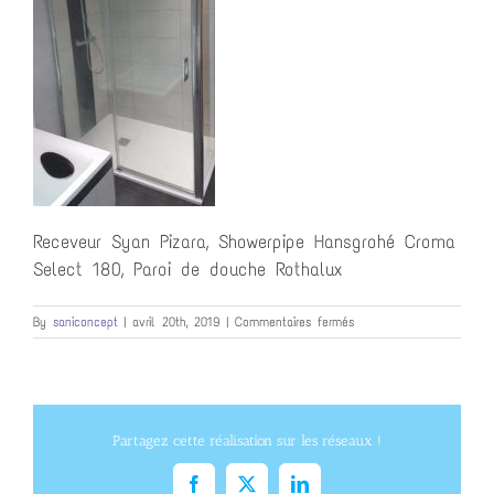
Receveur Syan Pizara, Showerpipe Hansgrohé Croma
Select 180, Paroi de douche Rothalux
sur
By
saniconcept
|
avril 20th, 2019
|
Commentaires fermés
Receveur
Syan
Partagez cette réalisation sur les réseaux !
Facebook
X
LinkedIn