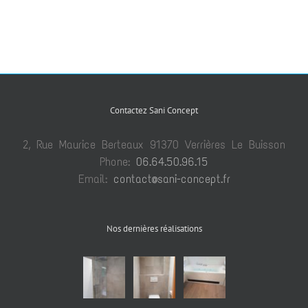
Contactez Sani Concept
2, Rue Maurice Berteaux 91370 Verrières Le Buisson
Phone:
06.64.50.96.15
Email:
contact@sani-concept.fr
Nos dernières réalisations