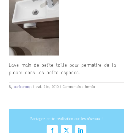
Lave main de petite taille pour permettre de la
placer dans les petits espaces.
sur
By
saniconcept
|
avril 21st, 2019
|
Commentaires fermés
20190417_153321
Partagez cette réalisation sur les réseaux !
Facebook
X
LinkedIn