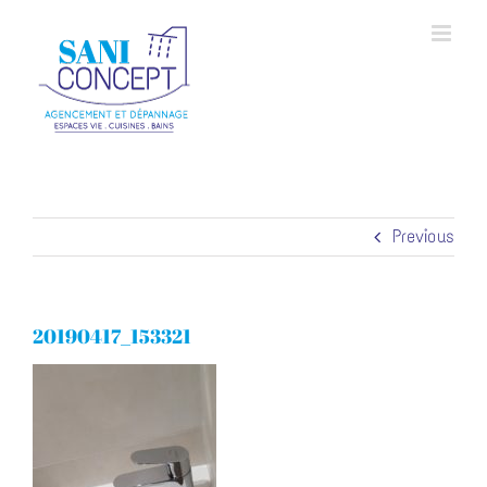
Skip
to
content
Previous
20190417_153321