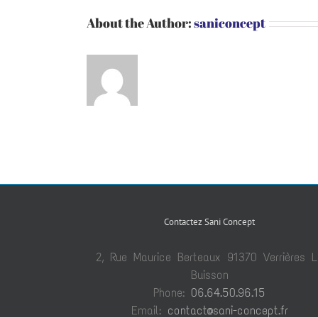
About the Author:
saniconcept
Contactez Sani Concept
2, Rue Maurice Berteaux 91370 Verrières L
Buisson
Phone:
06.64.50.96.15
Email:
contact@sani-concept.fr