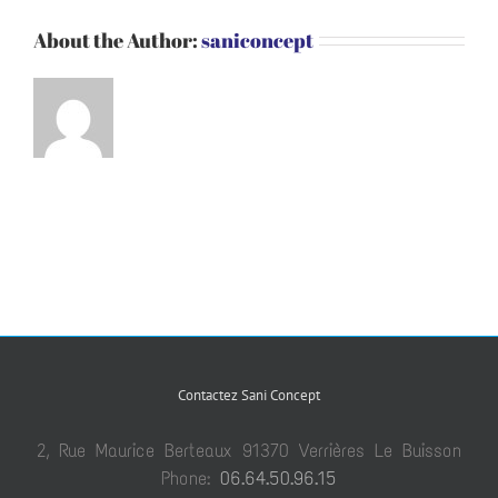
About the Author:
saniconcept
Contactez Sani Concept
2, Rue Maurice Berteaux 91370 Verrières Le Buisson
Phone:
06.64.50.96.15