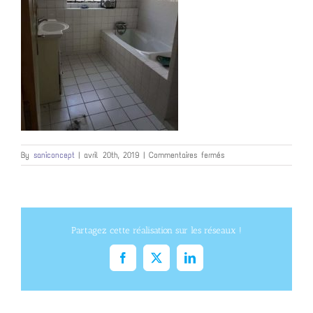
sur
By
saniconcept
|
avril 20th, 2019
|
Commentaires fermés
FB_IMG_1555792029319
Partagez cette réalisation sur les réseaux !
Facebook
X
LinkedIn