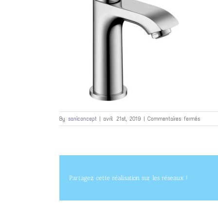
sur
By
saniconcept
|
avril 21st, 2019
|
Commentaires fermés
metris1
Partagez cette réalisation sur les réseaux !