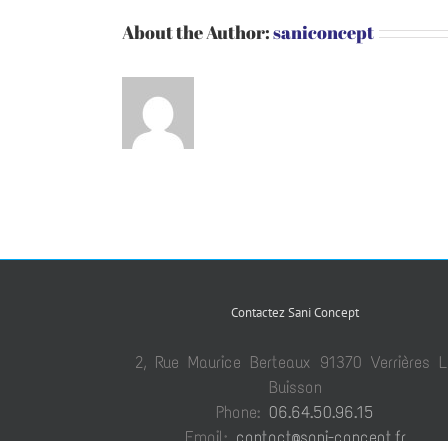
About the Author:
saniconcept
Contactez Sani Concept
2, Rue Maurice Berteaux 91370 Verrières L
Buisson
Phone:
06.64.50.96.15
Email:
contact@sani-concept.fr