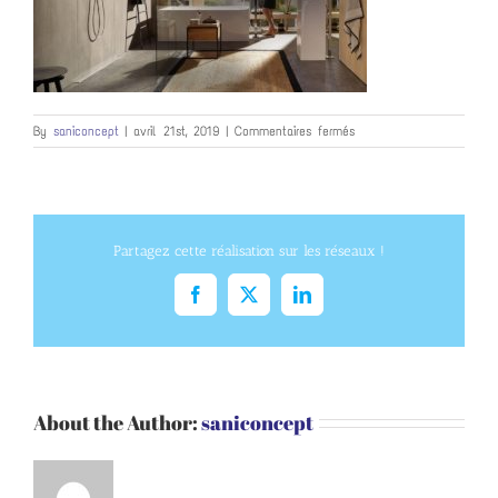
sur
By
saniconcept
|
avril 21st, 2019
|
Commentaires fermés
sdb
Partagez cette réalisation sur les réseaux !
Facebook
X
LinkedIn
About the Author:
saniconcept