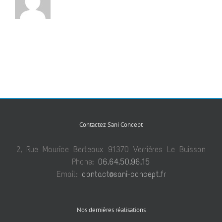
Contactez Sani Concept
2, Rue Maurice Berteaux 91370 Verrières Le Buisson
Phone:
06.64.50.96.15
Email:
contact@sani-concept.fr
Nos dernières réalisations