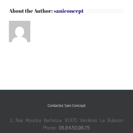
About the Author:
saniconcept
Contactez Sani Concept
2, Rue Maurice Berteaux 91370 Verrières Le Buisson
Phone:
06.64.50.96.15