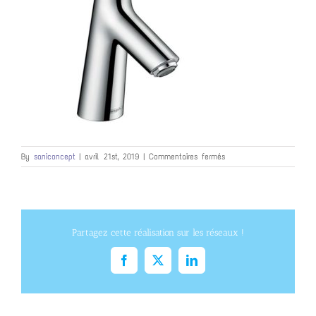
sur
By
saniconcept
|
avril 21st, 2019
|
Commentaires fermés
Talis
select
Partagez cette réalisation sur les réseaux !
Facebook
X
LinkedIn