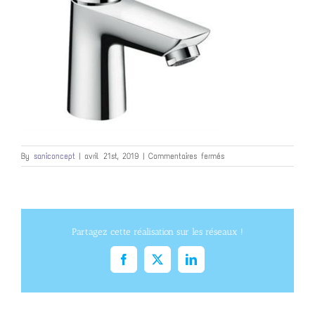
sur
By
saniconcept
|
avril 21st, 2019
|
Commentaires fermés
Talis
Partagez cette réalisation sur les réseaux !
Facebook
X
LinkedIn