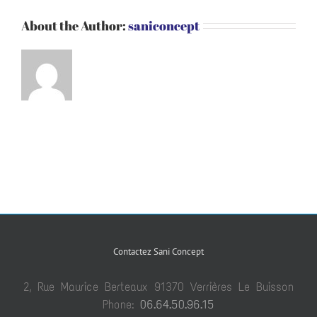
About the Author:
saniconcept
Contactez Sani Concept
2, Rue Maurice Berteaux 91370 Verrières Le Buisson
Phone:
06.64.50.96.15