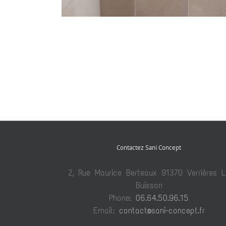
Contactez Sani Concept
2, Rue Maurice Berteaux 91370 Verrières L
Buisson
Phone:
06.64.50.96.15
Email:
contact@sani-concept.fr